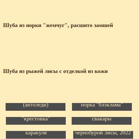
​
Шуба из норки "жемчуг", расшито замшей
​
Шуба из рыжей лисы с отделкой из кожи
​
Пошив шубы
Пошив из нового меха:
(автоледи)
норка "блэклама"
Пошив шубы
Пошив шуб. Норка
большого размера из
"крестовка"
свакары
Пошив шубы из
Пошив шубы из
каракуля
чернобурой лисы, 2022