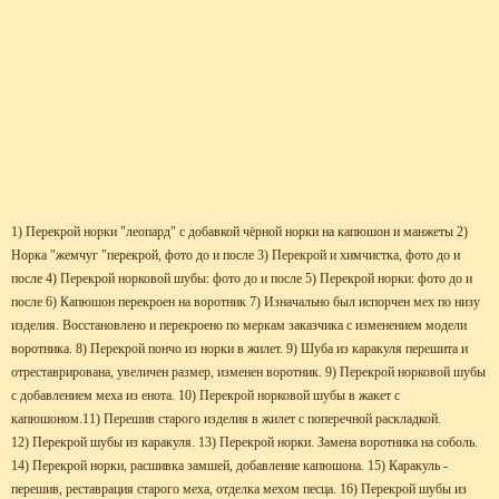
1) Перекрой норки "леопард" с добавкой чёрной норки на капюшон и манжеты
2)
Норка "жемчуг "перекрой, фото до и после 3) Перекрой и химчистка, фото до и
после 4) Перекрой норковой шубы: фото до и после 5) Перекрой норки: фото до и
после
6) Капюшон перекроен на воротник 7) Изначально был испорчен мех по низу
изделия. Восстановлено и перекроено по меркам заказчика с изменением модели
воротника. 8) Перекрой пончо из норки в жилет. 9) Шуба из каракуля перешита и
отреставрирована, увеличен размер, изменен воротник. 9) Перекрой норковой шубы
с добавлением меха из енота. 10) Перекрой норковой шубы в жакет с
капюшоном.11) Перешив старого изделия в жилет с поперечной раскладкой.
12) Перекрой шубы из каракуля. 13) Перекрой норки. Замена воротника на соболь.
14) Перекрой норки, расшивка замшей, добавление капюшона. 15) Каракуль -
перешив, реставрация старого меха, отделка мехом песца. 16) Перекрой шубы из