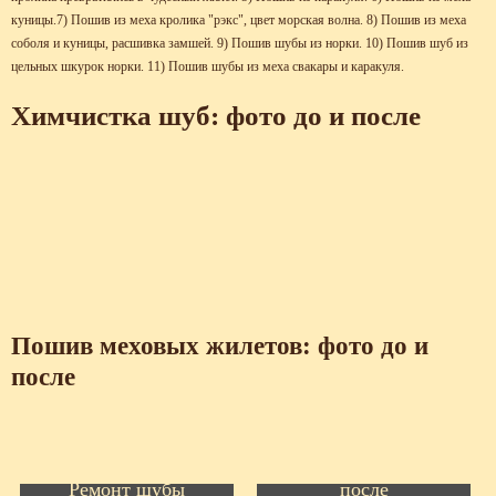
куницы.7) Пошив из меха кролика "рэкс", цвет морская волна. 8) Пошив из меха
соболя и куницы, расшивка замшей. 9) Пошив шубы из норки. 10) Пошив шуб из
цельных шкурок норки. 11) Пошив шубы из меха свакары и каракуля.
Химчистка шуб: фото до и после
Пошив меховых жилетов: фото до и
после
Ремонт шубы до и
Ремонт шубы
после