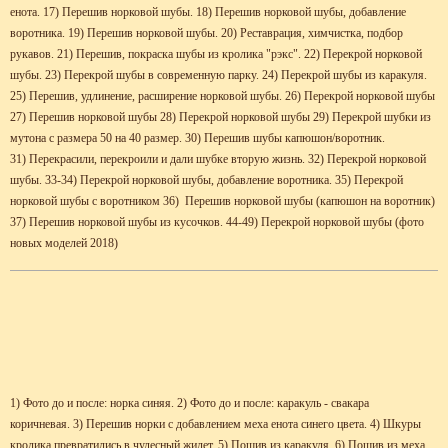
енота. 17) Перешив норковой шубы. 18) Перешив норковой шубы, добавление
воротника. 19) Перешив норковой шубы. 20) Реставрация, химчистка, подбор
рукавов. 21) Перешив, покраска шубы из кролика "рэкс". 22) Перекрой норковой
шубы. 23) Перекрой шубы в современную парку. 24) Перекрой шубы из каракуля.
25) Перешив, удлинение, расширение норковой шубы. 26) Перекрой норковой шубы
27) Перешив норковой шубы 28) Перекрой норковой шубы 29) Перекрой шубки из
мутона с размера 50 на 40 размер. 30) Перешив шубы капюшон/воротник.
31) Перекрасили, перекроили и дали шубке вторую жизнь. 32) Перекрой норковой
шубы. 33-34) Перекрой норковой шубы, добавление воротника. 35) Перекрой
норковой шубы с воротником 36) Перешив норковой шубы (капюшон на воротник)
37) Перешив норковой шубы из кусочков. 44-49) Перекрой норковой шубы (фото
новых моделей 2018)
1)
Фото до и после: норка синяя. 2) Фото до и после: каракуль - свакара
коричневая. 3) Перешив норки с добавлением меха енота синего цвета. 4) Шкуры
кролика превратились в чудесный жилет. 5) Пошив из каракуля. 6) Пошив из меха