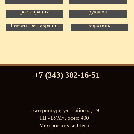
Перекрой,
Перешив норки,
реставрация, подбор
реставрация
рукавов
Светлая норка с
Перешив, реставрация,
отделкой из рыси.
добавление меха на
Ремонт, реставрация
воротник
+7 (343) 382-16-51
Екатеринбург, ул. Вайнера, 19
ТЦ «БУМ», офис 400
Меховое ателье Elena