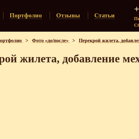
+
Портфолио
Отзывы
Статьи
Пн
Сб
ортфолио
>
Фото «до/после»
>
Перекрой жилета, добавле
рой жилета, добавление ме