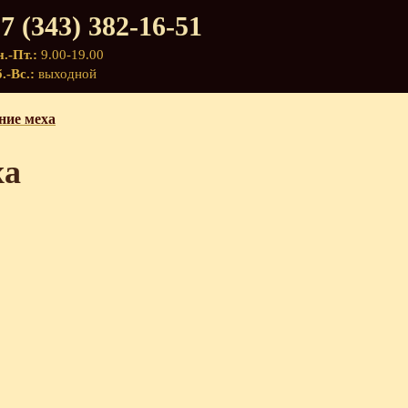
7 (343) 382-16-51
.-Пт.:
9.00-19.00
.-Вс.:
выходной
ние меха
ха