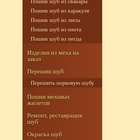
Пошив шуб из свакары
Пошив шуб из каракуля
Пошив шуб из лисы
Пошив шуб из енота
Пошив шуб из песца
Изделия из меха на
заказ
Перешив шуб
Перешить норковую шубу
Пошив меховых
жилетов
Ремонт, реставрация
шуб
Окраска шуб