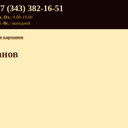
7 (343) 382-16-51
.-Пт.:
9.00-19.00
.-Вс.:
выходной
я карманов
анов