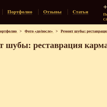
+
Портфолио
Отзывы
Статьи
Пн
Сб
ортфолио
>
Фото «до/после»
>
Ремонт шубы: реставраци
т шубы: реставрация карм