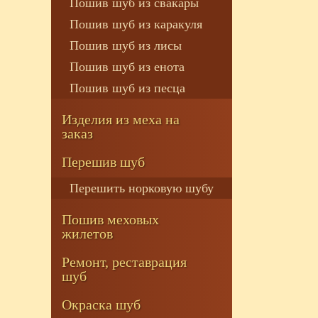
Пошив шуб из свакары
Пошив шуб из каракуля
Пошив шуб из лисы
Пошив шуб из енота
Пошив шуб из песца
Изделия из меха на
заказ
Перешив шуб
Перешить норковую шубу
Пошив меховых
жилетов
Ремонт, реставрация
шуб
Окраска шуб