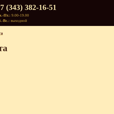
7 (343) 382-16-51
.-Пт.:
9.00-19.00
.-Вс.:
выходной
та
та