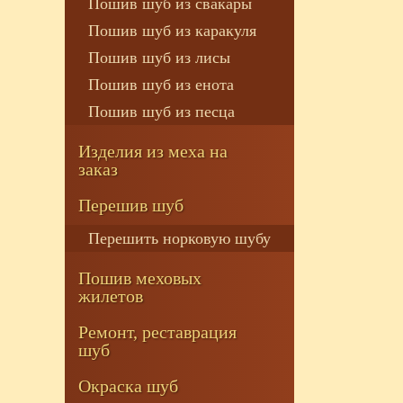
Пошив шуб из свакары
Пошив шуб из каракуля
Пошив шуб из лисы
Пошив шуб из енота
Пошив шуб из песца
Изделия из меха на
заказ
Перешив шуб
Перешить норковую шубу
Пошив меховых
жилетов
Ремонт, реставрация
шуб
Окраска шуб