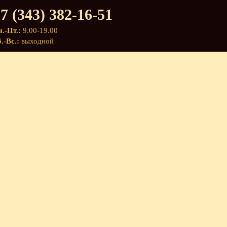
7 (343) 382-16-51
.-Пт.:
9.00-19.00
.-Вс.:
выходной