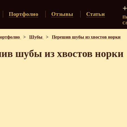
+
Портфолио
Отзывы
Статьи
Пн
Сб
ортфолио
>
Шубы
>
Перешив шубы из хвостов норки
ив шубы из хвостов норки