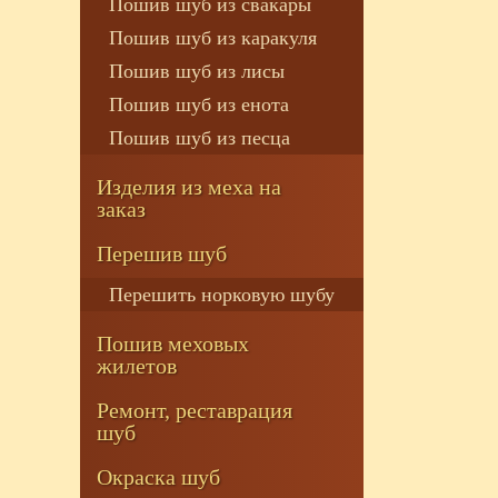
Пошив шуб из свакары
Пошив шуб из каракуля
Пошив шуб из лисы
Пошив шуб из енота
Пошив шуб из песца
Изделия из меха на
заказ
Перешив шуб
Перешить норковую шубу
Пошив меховых
жилетов
Ремонт, реставрация
шуб
Окраска шуб