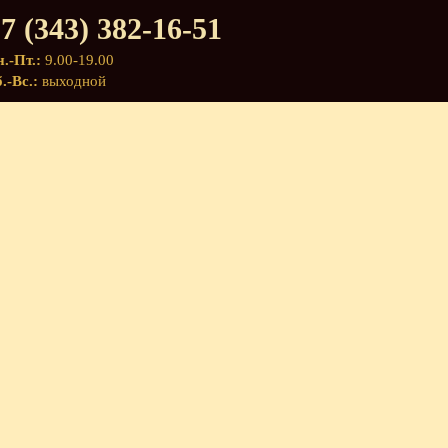
7 (343) 382-16-51
.-Пт.:
9.00-19.00
.-Вс.:
выходной