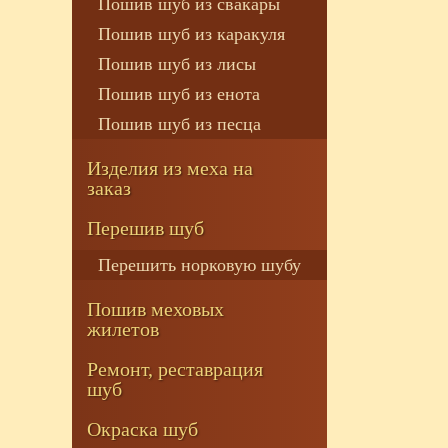
Пошив шуб из свакары
Пошив шуб из каракуля
Пошив шуб из лисы
Пошив шуб из енота
Пошив шуб из песца
Изделия из меха на
заказ
Перешив шуб
Перешить норковую шубу
Пошив меховых
жилетов
Ремонт, реставрация
шуб
Окраска шуб