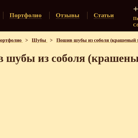
+
Портфолио
Отзывы
Статьи
Пн
Сб
ортфолио
>
Шубы
>
Пошив шубы из соболя (крашеный м
 шубы из соболя (крашеный