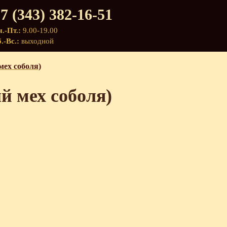
7 (343) 382-16-51
.-Пт.:
9.00-19.00
.-Вс.:
выходной
ех соболя)
 мех соболя)