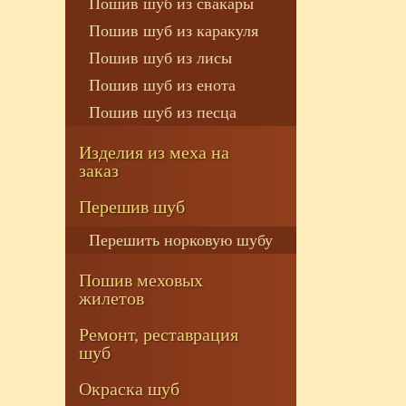
Пошив шуб из свакары
Пошив шуб из каракуля
Пошив шуб из лисы
Пошив шуб из енота
Пошив шуб из песца
Изделия из меха на
заказ
Перешив шуб
Перешить норковую шубу
Пошив меховых
жилетов
Ремонт, реставрация
шуб
Окраска шуб