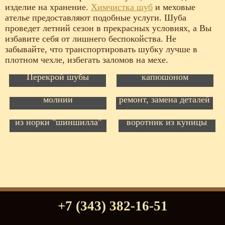
изделие на хранение.
Химчистка шуб
и меховые
ателье предоставляют подобные услуги. Шуба
проведет летний сезон в прекрасных условиях, а Вы
избавите себя от лишнего беспокойства. Не
забывайте, что транспортировать шубку лучше в
плотном чехле, избегать заломов на мехе.
Стриженная норка/
Перешив, шуба с
Перекрой шубы
капюшоном
Шуба из соболя на
Шуба из свакары,
молнии
ремонт, замена деталей
Шуба из черной
свакары с воротником
Шуба из свакары,
из норки "шиншилла"
воротник из куницы
+7 (343) 382-16-51