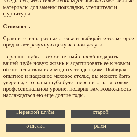
Убедитесь, что ателье использует высококачественные
материалы для замены подкладки, утеплителя и
фурнитуры.
Стоимость
Сравните цены разных ателье и выбирайте то, которое
предлагает разумную цену за свои услуги.
Перешив шубы - это отличный способ подарить
вашей шубе новую жизнь и адаптировать ее к новым
обстоятельствам или модным тенденциям. Выбирая
опытное и надежное меховое ателье, вы можете быть
уверены, что ваша шуба будет перешита на высоком
профессиональном уровне, подарив вам возможность
наслаждаться ею еще долгие годы.
Стриженная норка/
Перешив шубы из
Перекрой шубы
старой
Перекрой норковой
Перешив шубы,
шубы, отделка мехом
отделка
рыси
Перешив шубы из