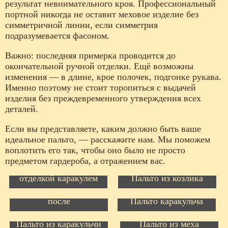
результат невнимательного кроя. Профессиональный
портной никогда не оставит меховое изделие без
симметричной линии, если симметрия
подразумевается фасоном.
Важно: последняя примерка проводится до
окончательной ручной отделки. Ещё возможны
изменения — в длине, крое полочек, подгонке рукава.
Именно поэтому не стоит торопиться с выдачей
изделия без преждевременного утверждения всех
деталей.
Если вы представляете, каким должно быть ваше
идеальное пальто, — расскажите нам. Мы поможем
воплотить его так, чтобы оно было не просто
предметом гардероба, а отражением вас.
Пальто зимнее с
отделкой каракулем
Пальто из козлика
Пальто из свакары до/
Пошив из нового меха/
после
Пальто каракульча
Пальто из каракульчи
Пальто из меха