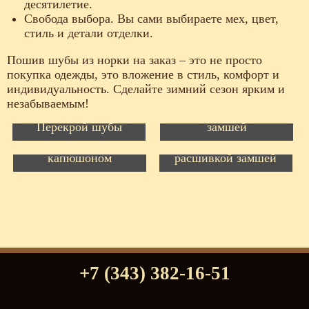
десятилетие.
Свобода выбора. Вы сами выбираете мех, цвет,
стиль и детали отделки.
Пошив шубы из норки на заказ – это не просто
покупка одежды, это вложение в стиль, комфорт и
индивидуальность. Сделайте зимний сезон ярким и
Шуба из норки
незабываемым!
Стриженная норка/
"жемчуг", расшито
Перекрой шубы
замшей
Шуба из норки с
Шуба из норки с
капюшоном
расшивкой замшей
+7 (343) 382-16-51