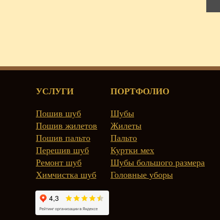
УСЛУГИ
ПОРТФОЛИО
Пошив шуб
Шубы
Пошив жилетов
Жилеты
Пошив пальто
Пальто
Перешив шуб
Куртки мех
Ремонт шуб
Шубы большого размера
Химчистка шуб
Головные уборы