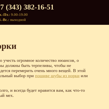
7 (343) 382-16-51
.-Пт.:
9.00-19.00
.-Вс.:
выходной
орки
о учесть огромное количество нюансов, о
вы должны быть терпеливы, чтобы не
идется перемерить очень много вещей. В этой
вильный выбор при
пошиве шубы из норки
или
лго, и всегда будет нравится вам, как что-то
ый мех.