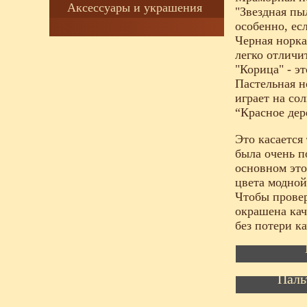
Аксессуары и украшения
"Звездная пы
особенно, ес
Черная норка
легко отличи
"Корица" - э
Пастельная н
играет на сол
“Красное дер
Это касается
была очень п
основном это
цвета модной
Чтобы провер
окрашена кач
без потери к
Паль