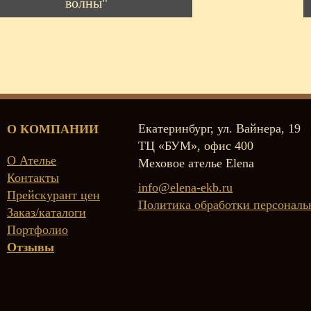
волны"
Екатеринбург, ул. Вайнера, 19
О КОМПАНИИ
ТЦ «БУМ», офис 400
О Ателье
Меховое ателье Elena
Контакты
info@elena-ekb.ru
Прейскурант цен
Политика обработки персонал
Заказ/каталоги
Портфолио
Отзывы