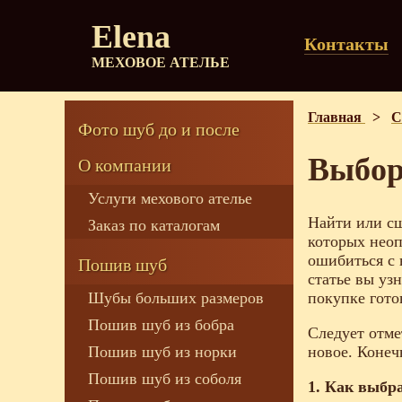
Elena
Контакты
МЕХОВОЕ АТЕЛЬЕ
Главная
>
С
Фото шуб до и после
Выбор
О компании
Услуги мехового ателье
Найти или сш
Заказ по каталогам
которых неоп
ошибиться с 
Пошив шуб
статье вы уз
Шубы больших размеров
покупке готов
Пошив шуб из бобра
Следует отмет
Пошив шуб из норки
новое. Конеч
Пошив шуб из соболя
1. Как выбр