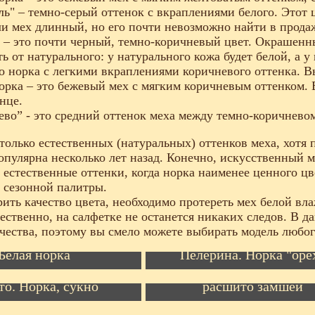
ль" – темно-серый оттенок с вкраплениями белого. Этот 
ли мех длинный, но его почти невозможно найти в прода
 – это почти черный, темно-коричневый цвет. Окрашенны
ть от натурального: у натурального кожа будет белой, а 
то норка с легкими вкраплениями коричневого оттенка. 
орка – это бежевый мех с мягким коричневым оттенком. 
нце.
ево” - это средний оттенок меха между темно-коричнево
 только естественных (натуральных) оттенков меха, хотя
опулярна несколько лет назад. Конечно, искусственный 
 естественные оттенки, когда норка наименее ценного цв
 сезонной палитры.
ить качество цвета, необходимо протереть мех белой вл
ественно, на салфетке не останется никаких следов. В 
ачества, поэтому вы смело можете выбирать модель любо
Белая норка
Пелерина. Норка "оре
Шуба из норки "жемчу
то. Норка, сукно
расшито замшей
Шуба из норки цвета "морской