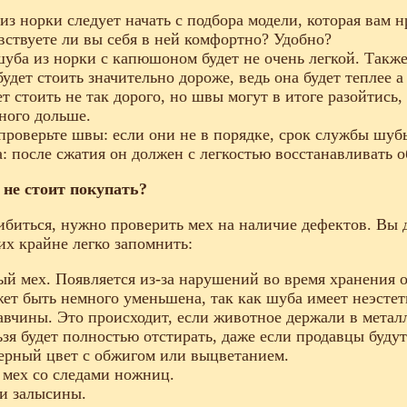
з норки следует начать с подбора модели, которая вам н
вствуете ли вы себя в ней комфортно? Удобно?
шуба из норки с капюшоном будет не очень легкой. Также
будет стоить значительно дороже, ведь она будет теплее а
т стоить не так дорого, но швы могут в итоге разойтись,
ного дольше.
проверьте швы: если они не в порядке, срок службы шуб
а: после сжатия он должен с легкостью восстанавливать о
 не стоит покупать?
биться, нужно проверить мех на наличие дефектов. Вы 
 их крайне легко запомнить:
й мех. Появляется из-за нарушений во время хранения 
ет быть немного уменьшена, так как шуба имеет неэсте
вчины. Это происходит, если животное держали в металл
ьзя будет полностью отстирать, даже если продавцы будут
рный цвет с обжигом или выцветанием.
мех со следами ножниц.
и залысины.