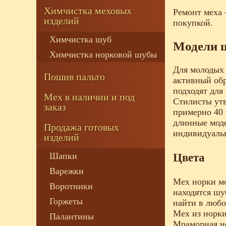
Химчистка меховых
Ремонт меха 
изделий
покупкой.
Химчистка шуб
Модели ш
Химчистка норковой шубы
Для молодых 
Пошив пальто
активный обр
подходят для
Мех в наличии и под
Стилисты утв
заказ
примерно 40 
длинные моде
Продажа готовых
индивидуальн
изделий
Шапки
Цвета
Варежки
Мех норки мо
Воротники
находятся шу
Горжеты
найти в любо
Мех из норки
Палантины
Мраморная но