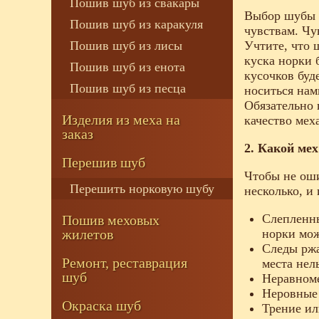
Пошив шуб из свакары
Выбор шубы и
Пошив шуб из каракуля
чувствам. Чу
Пошив шуб из лисы
Учтите, что 
куска норки 
Пошив шуб из енота
кусочков буде
Пошив шуб из песца
носиться нам
Обязательно 
Изделия из меха на
качество мех
заказ
2. Какой мех
Перешив шуб
Чтобы не оши
Перешить норковую шубу
несколько, и
Слепленны
Пошив меховых
жилетов
норки мож
Следы ржа
Ремонт, реставрация
места нел
шуб
Неравноме
Неровные 
Окраска шуб
Трение ил