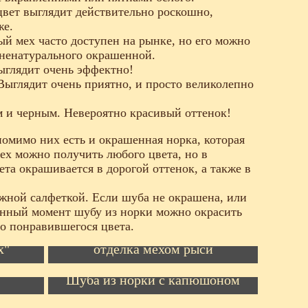
цвет выглядит действительно роскошно,
же.
й мех часто доступен на рынке, но его можно
у ненатурального окрашенной.
Выглядит очень эффектно!
Выглядит очень приятно, и просто великолепно
м и черным. Невероятно красивый оттенок!
 помимо них есть и окрашенная норка, которая
мех можно получить любого цвета, но в
ета окрашивается в дорогой оттенок, а также в
ажной салфеткой. Если шуба не окрашена, или
данный момент шубу из норки можно окрасить
го понравившегося цвета.
Перекрой норковой шубы,
х"
отделка мехом рыси
г",
Шуба из норки с капюшоном
Шуба из норки с расшивкой