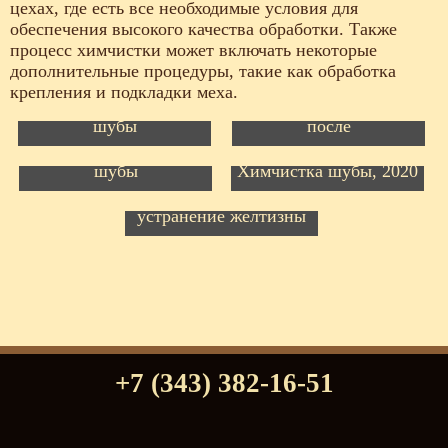
цехах, где есть все необходимые условия для
обеспечения высокого качества обработки. Также
процесс химчистки может включать некоторые
дополнительные процедуры, такие как обработка
крепления и подкладки меха.
Перекрой и химчистка
Химчистка шуб до и
шубы
после
Перешив норковой
шубы - химчистка
шубы
Химчистка шубы, 2020
Химчистка и
устранение желтизны
+7 (343) 382-16-51