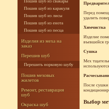
Пошив шуб из свакары
Предварител
Пошив шуб из каракуля
Перед помещ
Пошив шуб из лисы
удалить пове
Пошив шуб из енота
Химчистка
Пошив шуб из песца
Изделие поме
Изделия из меха на
въевшейся гр
заказ
Сушка
Перешив шуб
Мех тщательн
Перешить норковую шубу
используются
Пошив меховых
Расчесывани
жилетов
После сушки 
Ремонт, реставрация
кондициониро
шуб
Выбор ме
Окраска шуб