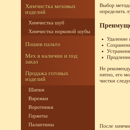
Выбор метода
Химчистка меховых
определить л
изделий
Химчистка шуб
Преимуще
Химчистка норковой шубы
Удаление 
Пошив пальто
Сохранени
Устранени
Мех в наличии и под
Продление
заказ
Не рекоменду
Продажа готовых
пятно, его м
изделий
чистки следу
Шапки
Варежки
Воротники
Горжеты
Палантины
После химчис