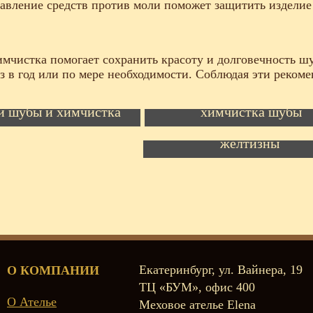
авление средств против моли поможет защитить изделие
имчистка помогает сохранить красоту и долговечность ш
з в год или по мере необходимости. Соблюдая эти реком
Перешив норковой шуб
й шубы и химчистка
химчистка шубы
Химчистка и устранен
желтизны
Екатеринбург, ул. Вайнера, 19
О КОМПАНИИ
ТЦ «БУМ», офис 400
О Ателье
Меховое ателье Elena