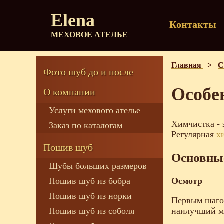
Elena
Контакты
МЕХОВОЕ АТЕЛЬЕ
Главная
>
С
Фото шуб до и после
Особе
О компании
Услуги мехового ателье
Химчистка - 
Заказ по каталогам
Регулярная
х
Пошив шуб
Основны
Шубы больших размеров
Осмотр
Пошив шуб из бобра
Пошив шуб из норки
Первым шагом
наилучший м
Пошив шуб из соболя